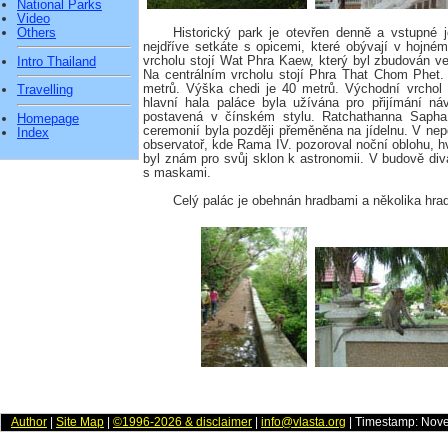
National Parks
Video
Others
Historický park je otevřen denně a vstupné 
nejdříve setkáte s opicemi, které obývají v hojn
vrcholu stojí Wat Phra Kaew, který byl zbudován v
Intro Thailand
Na centrálním vrcholu stojí Phra That Chom Phet. 
metrů. Výška chedi je 40 metrů. Východní vrchol 
Travelling
hlavní hala paláce byla užívána pro přijímání ná
postavená v čínském stylu. Ratchathanna Sapha
Homepage
ceremonií byla později přeměněna na jídelnu. V nep
Index
observatoř, kde Rama IV. pozoroval noční oblohu, 
byl znám pro svůj sklon k astronomii. V budově di
s maskami.
Celý palác je obehnán hradbami a několika hra
Author
|
Site Map
|
©1996-2026 & disclaimer
|
info@vlasta.org
| Timestamp: Nov