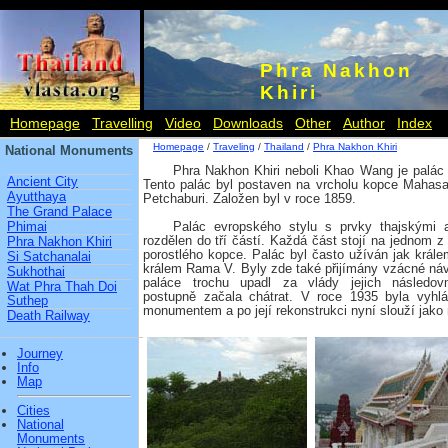
Phra Nakhon
Khiri
Homepage
Travelling
Video
Downloads
Other
Author
Index
Homepage
/
Traveling
/
Thailand
/
Phra Nakhon Khiri
National Monuments
Phra Nakhon Khiri neboli Khao Wang je palác
Ancient City
Tento palác byl postaven na vrcholu kopce Mahasa
Ayutthaya
Petchaburi. Založen byl v roce 1859.
The Grand Palace
Phimai
Palác evropského stylu s prvky thajskými 
rozdělen do tří částí. Každá část stojí na jednom z
Phra Nakhon Khiri
porostlého kopce. Palác byl často užíván jak král
Si Satchanalai
králem Rama V. Byly zde také přijímány vzácné n
Sukhothai
paláce trochu upadl za vlády jejich následov
Wat Phra Thah Doi
postupně začala chátrat. V roce 1935 byla vyhl
Suthep
monumentem a po její rekonstrukci nyní slouží jak
Death Railway
Journey
Info
Map
Cities
National
Monuments