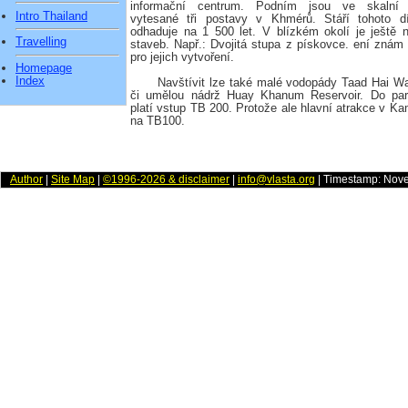
informační centrum. Podním jsou ve skalní 
Intro Thailand
vytesané tři postavy v Khmérů. Stáří tohoto d
odhaduje na 1 500 let. V blízkém okolí je ještě n
Travelling
staveb. Např.: Dvojitá stupa z pískovce. ení znám
pro jejich vytvoření.
Homepage
Index
Navštívit lze také malé vodopády Taad Hai Wat
či umělou nádrž Huay Khanum Reservoir. Do pa
platí vstup TB 200. Protože ale hlavní atrakce v Ka
na TB100.
Author
|
Site Map
|
©1996-2026 & disclaimer
|
info@vlasta.org
| Timestamp: Nov