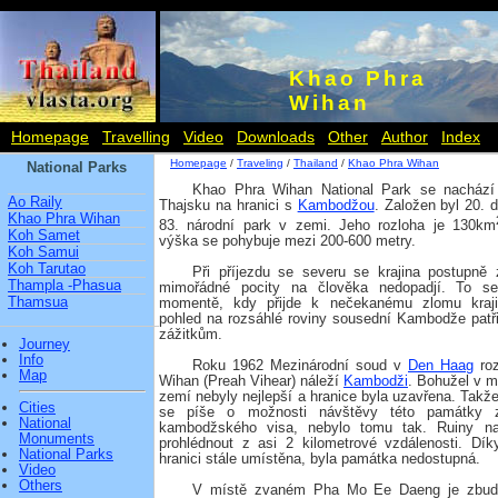
Khao Phra
Wihan
Homepage
Travelling
Video
Downloads
Other
Author
Index
Homepage
/
Traveling
/
Thailand
/
Khao Phra Wihan
National Parks
Khao Phra Wihan National Park se nacház
Ao Raily
Thajsku na hranici s
Kambodžou
. Založen byl 20. 
Khao Phra Wihan
83. národní park v zemi. Jeho rozloha je 130km
Koh Samet
výška se pohybuje mezi 200-600 metry.
Koh Samui
Koh Tarutao
Při příjezdu se severu se krajina postupně
Thampla -Phasua
mimořádné pocity na člověka nedopadjí. To s
Thamsua
momentě, kdy přijde k nečekanému zlomu krajin
pohled na rozsáhlé roviny sousední Kambodže patřil
zážitkům.
Journey
Info
Roku 1962 Mezinárodní soud v
Den Haag
roz
Map
Wihan (Preah Vihear) náleží
Kambodži
. Bohužel v 
zemí nebyly nejlepší a hranice byla uzavřena. Takže
Cities
se píše o možnosti návštěvy této památky 
National
kambodžského visa, nebylo tomu tak. Ruiny n
Monuments
prohlédnout z asi 2 kilometrové vzdálenosti. Dí
National Parks
hranici stále umístěna, byla památka nedostupná.
Video
Others
V místě zvaném Pha Mo Ee Daeng je zbud