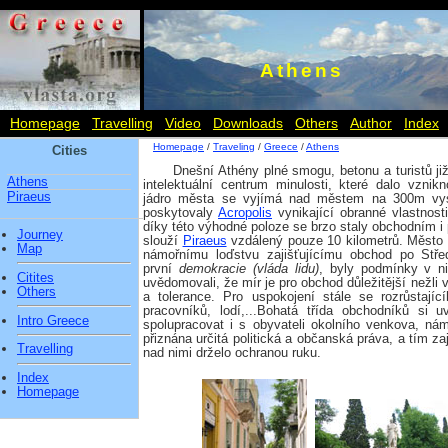
Athens
Homepage
Travelling
Video
Downloads
Others
Author
Index
Homepage
/
Traveling
/
Greece
/
Athens
Cities
Dnešní Athény plné smogu, betonu a turistů ji
Athens
intelektuální centrum minulosti, které dalo vznikno
Piraeus
jádro města se vyjímá nad městem na 300m vy
poskytovaly
Acropolis
vynikající obranné vlastnost
díky této výhodné poloze se brzo staly obchodním i 
Journey
slouží
Piraeus
vzdálený pouze 10 kilometrů. Město si
Map
námořnímu loďstvu zajišťujícímu obchod po Stře
první
demokracie (vláda lidu)
, byly podmínky v ni
Citites
uvědomovali, že mír je pro obchod důležitější nežli vá
Others
a tolerance. Pro uspokojení stále se rozrůstají
pracovníků, lodí,...Bohatá třída obchodníků si 
Intro Greece
spolupracovat i s obyvateli okolního venkova, nám
přiznána určitá politická a občanská práva, a tím zaji
Travelling
nad nimi drželo ochranou ruku.
Index
Homepage