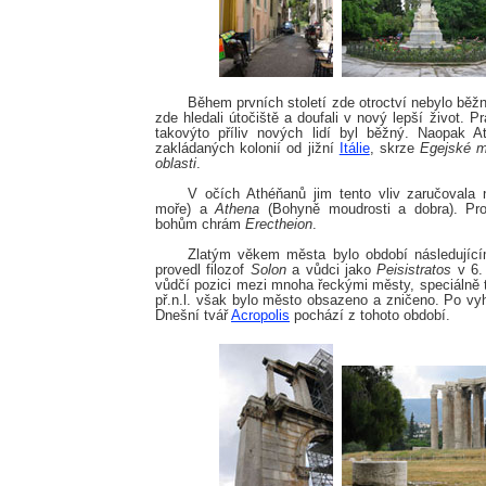
Během prvních století zde otroctví nebylo běžn
zde hledali útočiště a doufali v nový lepší život. P
takovýto příliv nových lidí byl běžný. Naopak A
zakládaných kolonií od jižní
Itálie
, skrze
Egejské m
oblasti
.
V očích Athéňanů jim tento vliv zaručovala
moře) a
Athena
(Bohyně moudrosti a dobra). Pr
bohům chrám
Erectheion
.
Zlatým věkem města bylo období následujícím
provedl filozof
Solon
a vůdci jako
Peisistratos
v 6. 
vůdčí pozici mezi mnoha řeckými městy, speciálně 
př.n.l. však bylo město obsazeno a zničeno. Po vy
Dnešní tvář
Acropolis
pochází z tohoto období.