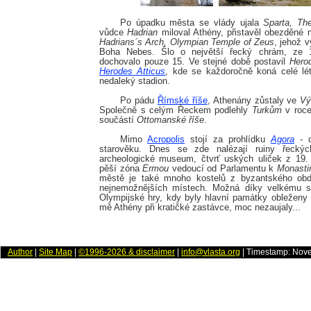
Po úpadku města se vlády ujala
Sparta, Th
vůdce
Hadrian
miloval Athény, přistavěl obezděné 
Hadrians´s Arch, Olympian Temple of Zeus
, jehož v
Boha Nebes. Šlo o největší řecký chrám, ze 
dochovalo pouze 15. Ve stejné době postavil
Herod
Herodes Atticus
, kde se každoročně koná celé léto
nedaleký stadion.
Po pádu
Římské říše
, Athenány zůstaly ve
Vý
Společně s celým Řeckem podlehly
Turkům
v roce
součástí
Ottomanské říše
.
Mimo
Acropolis
stojí za prohlídku
Agora
- o
starověku. Dnes se zde nalézají ruiny řecký
archeologické museum, čtvrť uských uliček z 19. 
pěší zóna
Ermou
vedoucí od Parlamentu k
Monastir
městě je také mnoho kostelů z byzantského obd
nejnemožnějších místech. Možná díky velkému st
Olympijské hry, kdy byly hlavní památky obleženy
mě Athény při kratičké zastávce, moc nezaujaly...
Author
|
Site Map
|
©1996-2026 & disclaimer
|
info@vlasta.org
| Timestamp: Nov