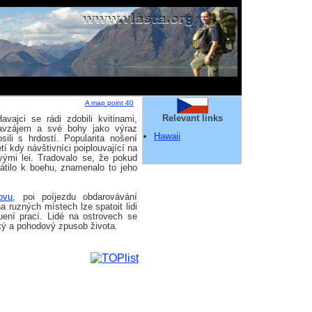
A map point 40
Relevant links
vajci se rádi zdobili kvitinami,
navzájem a své bohy jako výraz
Hawaii
sili s hrdostí. Popularita nošení
tí kdy návštivníci poiplouvající na
ovými lei. Tradovalo se, že pokud
rátilo k boehu, znamenalo to jeho
ovu
, poi poíjezdu obdarovávání
a ruzných místech lze spatoit lidi
uení prací. Lidé na ostrovech se
ský a pohodový zpusob života.