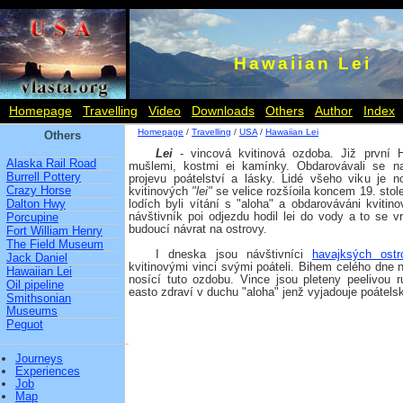
Hawaiian Lei
Homepage
Travelling
Video
Downloads
Others
Author
Index
Homepage
/
Travelling
/
USA
/
Hawaiian Lei
Others
Lei
- vincová kvitinová ozdoba. Již první Ha
Alaska Rail Road
mušlemi, kostmi ei kamínky. Obdarovávali se 
Burrell Pottery
projevu poátelství a lásky. Lidé všeho viku je no
Crazy Horse
kvitinových
"lei"
se velice rozšíoila koncem 19. stole
Dalton Hwy
lodích byli vítání s "aloha" a obdarováváni kvitin
návštivník poi odjezdu hodil lei do vody a to se v
Porcupine
budoucí návrat na ostrovy.
Fort William Henry
The Field Museum
I dneska jsou návštivníci
havajksých ostr
Jack Daniel
kvitinovými vinci svými poáteli. Bihem celého dne n
Hawaiian Lei
nosící tuto ozdobu. Vince jsou pleteny peelivou r
Oil pipeline
easto zdraví v duchu "aloha" jenž vyjadouje poátel
Smithsonian
Museums
Peguot
Journeys
Experiences
Job
Map