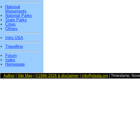
National
Monuments
National Parks
State Parks
Cities
Others
Intro USA
Travelling
Forum
Index
Homepage
Author
|
Site Map
|
©1996-2026 & disclaimer
|
info@vlasta.org
| Timestamp: Nov