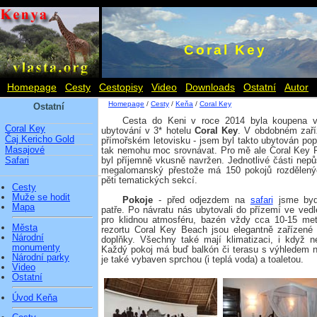
Coral Key
Homepage
Cesty
Cestopisy
Video
Downloads
Ostatní
Autor
Homepage
/
Cesty
/
Keňa
/
Coral Key
Ostatní
Cesta do Keni v roce 2014 byla koupena v
Coral Key
ubytování v 3* hotelu
Coral Key
. V obdobném zaří
Čaj Kericho Gold
přímořském letovisku - jsem byl takto ubytován pop
Masajové
tak nemohu moc srovnávat. Pro mě ale Coral Key 
Safari
byl příjemně vkusně navržen. Jednotlivé části nepů
megalomanský přestože má 150 pokojů rozdělený
pěti tematických sekcí.
Cesty
Muže se hodit
Pokoje
- před odjezdem na
safari
jsme bydl
Mapa
patře. Po návratu nás ubytovali do přízemí ve vedle
pro klidnou atmosféru, bazén vždy cca 10-15 me
Města
rezortu Coral Key Beach jsou elegantně zařízen
Národní
doplňky. Všechny také mají klimatizaci, i když 
monumenty
Každý pokoj má buď balkón či terasu s výhledem 
Národní parky
je také vybaven sprchou (i teplá voda) a toaletou.
Video
Ostatní
Úvod Keňa