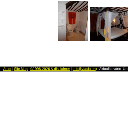
Autor
|
Site Map
|
©1996-2026 & disclaimer
|
info@vlasta.org
| Aktualizováno: Ún