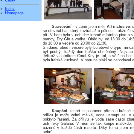
Cesty
Index
Homepage
Stravování
- v ceně jsem měli
All inclusive
, 
se otevíral bar, který zavíral až o půlnoci. Takže č
pít. V baru byla v nabídce kromě místního piva a ví
brandy, Dry Gin a vodka. Oběd byl od 13:00 do 14:3
do 18:00 a večeře od 20:00 do 21:30.
Snídaně, oběd i večeře byly bufetového typu, množ
byl pestrý, každý den trošku obměněný. Nejvíce
Jelikož vlastníkem Coral Key je Ital, a většina hos
byla italská kuchyně. V baru na pláži se nepodával a
Koupání
-resort je postaven přímo u krásné 
odlivu je moře velmi mělké, voda ustoupí asi o 
pokryto řasami. Za přílivu je voda zase často z
ústí řeky Galana. V moři se tak koupe málokdo. 
bazénů v každé části resortu. Díky tomu jsem mě
sebe".