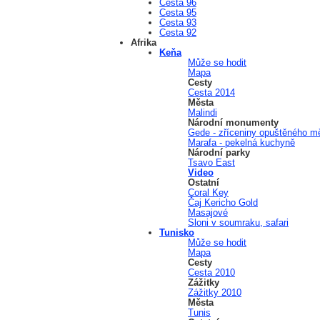
Cesta 96
Cesta 95
Cesta 93
Cesta 92
Afrika
Keňa
Může se hodit
Mapa
Cesty
Cesta 2014
Města
Malindi
Národní monumenty
Gede - zříceniny opuštěného m
Marafa - pekelná kuchyně
Národní parky
Tsavo East
Video
Ostatní
Coral Key
Čaj Kericho Gold
Masajové
Sloni v soumraku, safari
Tunisko
Může se hodit
Mapa
Cesty
Cesta 2010
Zážitky
Zážitky 2010
Města
Tunis