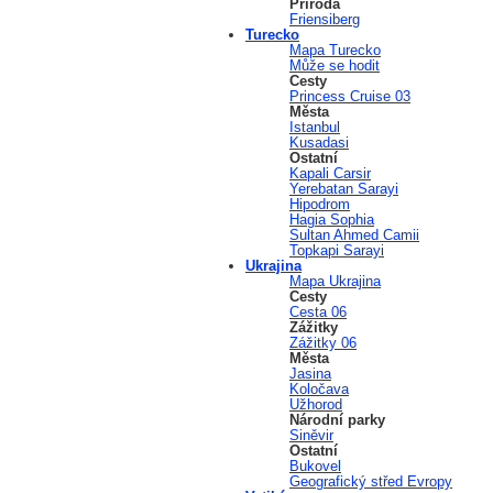
Příroda
Friensiberg
Turecko
Mapa Turecko
Může se hodit
Cesty
Princess Cruise 03
Města
Istanbul
Kusadasi
Ostatní
Kapali Carsir
Yerebatan Sarayi
Hipodrom
Hagia Sophia
Sultan Ahmed Camii
Topkapi Sarayi
Ukrajina
Mapa Ukrajina
Cesty
Cesta 06
Zážitky
Zážitky 06
Města
Jasina
Koločava
Užhorod
Národní parky
Siněvir
Ostatní
Bukovel
Geografický střed Evropy