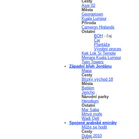
Cesty
Asie 02
Města
Georgetown
Kuala Lumpur
Příroda
Cameron Higlands
Ostatní
BOH
- čaj
Čaj
Plantáže
Výrobní proces
Kek Lok Si Temple
Menara Kuala Lumpur
Twin Towers
Západní břeh Jordánu
Mapa
Cesty
Blízký východ 18
Města
Betlém
Jericho
Národní parky
Herodium
Ostatní
Mar Saba
Mrtvé moře
Wadi Qelt
Spojené arabské emiráty
Může se hodit
Cesty
Dubai 2010