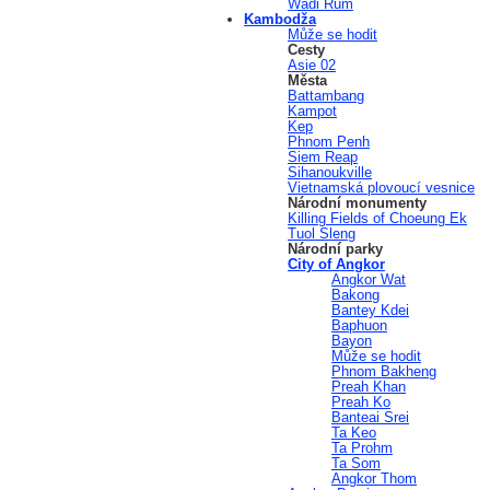
Wadi Rum
Kambodža
Může se hodit
Cesty
Asie 02
Města
Battambang
Kampot
Kep
Phnom Penh
Siem Reap
Sihanoukville
Vietnamská plovoucí vesnice
Národní monumenty
Killing Fields of Choeung Ek
Tuol Sleng
Národní parky
City of Angkor
Angkor Wat
Bakong
Bantey Kdei
Baphuon
Bayon
Může se hodit
Phnom Bakheng
Preah Khan
Preah Ko
Banteai Srei
Ta Keo
Ta Prohm
Ta Som
Angkor Thom