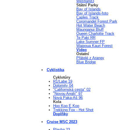
Westland3
Státní Parky
Bay of Islands
Bay of Islands-foto
Caples Track
Coromandel Forest Park
Hot Water Beach
Maunganui Bluff
Queen Charlotte Track
Te Paki RR
Lake Sumner FP
Waipoua Kauri Forest
Video
Ostatní
Přátelé z Arangy
Blue Bridge
Cyklistika
Cyklotúry
R1/Labe 19
Dolomity 04
"Californská cesta" 02
"Novou Anglií" 97
Nová Paka-Aš 96
Kola
Hoo Koo E Koo
Trekking Fox - Hot Shot
Doplňky
Cruise MSC 2023
Plavba 23