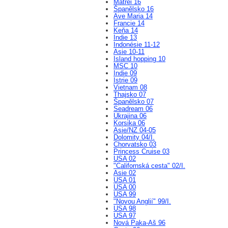
Matrei 16
Španělsko 16
Ave Maria 14
Francie 14
Keňa 14
Indie 13
Indonésie 11-12
Asie 10-11
Island hopping 10
MSC 10
Indie 09
Istrie 09
Vietnam 08
Thajsko 07
Španělsko 07
Seadream 06
Ukrajina 06
Korsika 06
Asie/NZ 04-05
Dolomity 04/I.
Chorvatsko 03
Princess Cruise 03
USA 02
"Californská cesta" 02/I.
Asie 02
USA 01
USA 00
USA 99
"Novou Anglií" 99/I.
USA 98
USA 97
Nová Paka-Aš 96