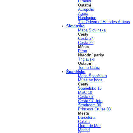
Piraeus
Ostatní
Acropolis
Agora
Horologion
The Odeon of Herodes Atticus
Slovinsko
Mapa Slovinska
Cesty
Cesta 24
Cesta 22
Města
Piran
Národní parky
Triglavski
Ostatní
Terme Catez
Španělsko
Mapa Španělska
Může se hodit
Cesty
Španělsko 16
MSC 10
Cesta 07
Cesta 07- foto
Seadream 06
Princess Cruise 03
Města
Barcelona
Calella
Lloret de Mar
Madrid