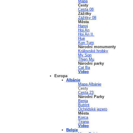
Mapa
Cesty
Cesta 08
Zážitky
Zážitky 08
Města
Hanoj
Hoi An
Hoi An II.
Hué
Kon Tum
Národní monumenty
Královské hrobky
My Son
Thien Mu
Národní parky
Cat Ba
Video
Evropa
Albánie
Mapa Albánie
Cesty
Cesta 23
Národní Parky
Benja
Butrint
Ochridské jezero
Města
Korca
Tirana
Video
Belgie