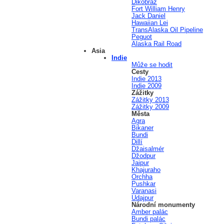
Dikobraz
Fort William Henry
Jack Daniel
Hawaiian Lei
TransAlaska Oil Pipeline
Peguot
Alaska Rail Road
Asia
Indie
Může se hodit
Cesty
Indie 2013
Indie 2009
Zážitky
Zážitky 2013
Zážitky 2009
Města
Agra
Bikaner
Bundi
Dillí
Džaisalmér
Džodpur
Jaipur
Khajuraho
Orchha
Pushkar
Varanasi
Udajpur
Národní monumenty
Amber palác
Bundi palác