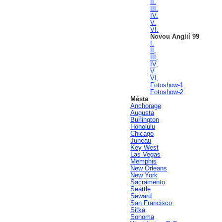
II.
III.
IV.
V.
VI.
Novou Anglií 99
I.
II,
III,
IV,
V,
VI,
Fotoshow-1
Fotoshow-2
Města
Anchorage
Augusta
Burlington
Honolulu
Chicago
Juneau
Key West
Las Vegas
Memphis
New Orleans
New York
Sacramento
Seattle
Seward
San Francisco
Sitka
Sonoma