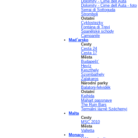
Dolomity - Cime dell Auta
Dolomity - Cime dell Auta - foto
Serrai di Sottoguda
Stromboli
Ostatní
Cyklostezky
Fontána di Trevi
Španělské schody
Campanile
Mad´arsko
Cesty
Cesta 24
Cesta 17
Města
Budapešt´
Hevíz
Keszthely
Szombathely
Zalakaros
Národní parky
Balatoni-felvidék
Ostatní
Keihida
Mahart passnave
The Ruin Bars
Termální lázně Széchenyi
Malta
Cesty
MSC 2010
Města
Valletta
Monaco