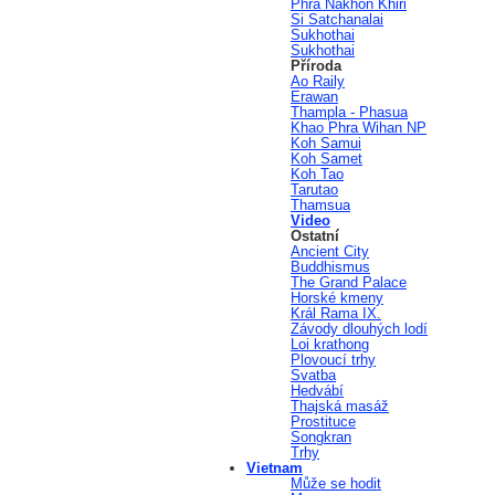
Phra Nakhon Khiri
Si Satchanalai
Sukhothai
Sukhothai
Příroda
Ao Raily
Erawan
Thampla - Phasua
Khao Phra Wihan NP
Koh Samui
Koh Samet
Koh Tao
Tarutao
Thamsua
Video
Ostatní
Ancient City
Buddhismus
The Grand Palace
Horské kmeny
Král Rama IX.
Závody dlouhých lodí
Loi krathong
Plovoucí trhy
Svatba
Hedvábí
Thajská masáž
Prostituce
Songkran
Trhy
Vietnam
Může se hodit