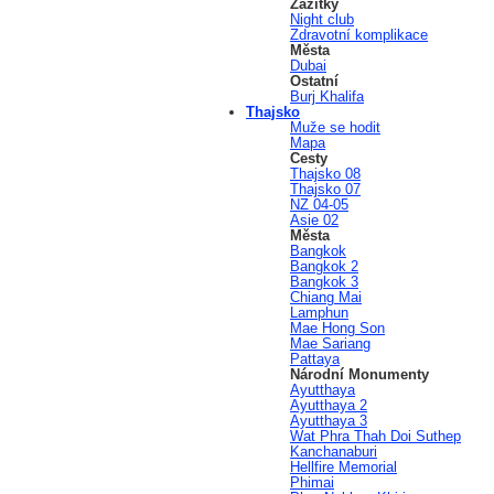
Zážitky
Night club
Zdravotní komplikace
Města
Dubai
Ostatní
Burj Khalifa
Thajsko
Muže se hodit
Mapa
Cesty
Thajsko 08
Thajsko 07
NZ 04-05
Asie 02
Města
Bangkok
Bangkok 2
Bangkok 3
Chiang Mai
Lamphun
Mae Hong Son
Mae Sariang
Pattaya
Národní Monumenty
Ayutthaya
Ayutthaya 2
Ayutthaya 3
Wat Phra Thah Doi Suthep
Kanchanaburi
Hellfire Memorial
Phimai