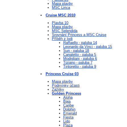
Mapa plavby
MSC Lirica
Cruise MSC 2010
Plavba 10
Mapa plavby
MSC Splendida
Srovnání Princess a MSC Cruise
Příběh z lodi
Raffaello - paluba 14
Leonardo da Vinci - paluba 15
Sun - paluba 18
Canaletto - paluba 5
Modigliani - paluba 6
Tiziano - paluba 7
Tintoretto - paluba 9
Princess Cruise 03
Mapa plavby
Podmínky účasti
Zážitky
Golden Princess
Aloha
Baja
Caribe
Dolphin
Emerald
Fiesta
Lido
Plaza