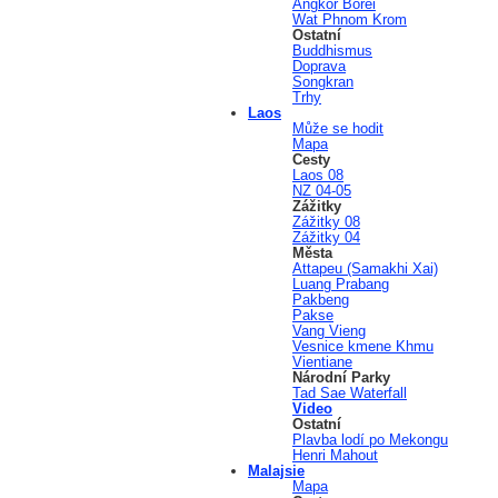
Angkor Borei
Wat Phnom Krom
Ostatní
Buddhismus
Doprava
Songkran
Trhy
Laos
Může se hodit
Mapa
Cesty
Laos 08
NZ 04-05
Zážitky
Zážitky 08
Zážitky 04
Města
Attapeu (Samakhi Xai)
Luang Prabang
Pakbeng
Pakse
Vang Vieng
Vesnice kmene Khmu
Vientiane
Národní Parky
Tad Sae Waterfall
Video
Ostatní
Plavba lodí po Mekongu
Henri Mahout
Malajsie
Mapa