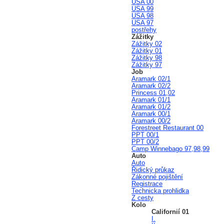
USA 00
USA 99
USA 98
USA 97
postřehy
Zážitky
Zážitky 02
Zážitky 01
Zážitky 98
Zážitky 97
Job
Aramark 02/1
Aramark 02/2
Princess 01,02
Aramark 01/1
Aramark 01/2
Aramark 00/1
Aramark 00/2
Forestreet Restaurant 00
PPT 00/1
PPT 00/2
Camp Winnebago 97,98,99
Auto
Auto
Řidický průkaz
Zákonné pojištění
Registrace
Technicka prohlidka
Z cesty
Kolo
Californií 01
I.