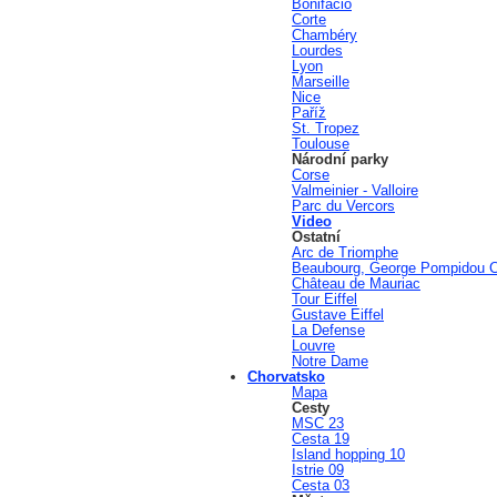
Bonifacio
Corte
Chambéry
Lourdes
Lyon
Marseille
Nice
Paříž
St. Tropez
Toulouse
Národní parky
Corse
Valmeinier - Valloire
Parc du Vercors
Video
Ostatní
Arc de Triomphe
Beaubourg, George Pompidou C
Château de Mauriac
Tour Eiffel
Gustave Eiffel
La Defense
Louvre
Notre Dame
Chorvatsko
Mapa
Cesty
MSC 23
Cesta 19
Island hopping 10
Istrie 09
Cesta 03