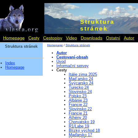
Struktura
stránek
Homepage
Cesty
Cestopisy
Video
Downloads
Ostatní
Autor
Homepage
/
Struktura stránek
Struktura stránek
Autor
Cestovaní-obsah
Úvod
Index
Informační servey
Homepage
Cesty
Itálie zima 2025
Mad´arsko 24
Švýcarsko 24
Turecko 24
Slovinsko 24
Polsko 23
Albánie 23
Francie 22
Slovinsko 22
Francie 21
Athény 20
Chorvatsko 19
R1/Labe 19
Blízký východ 18
Maďarsko 17