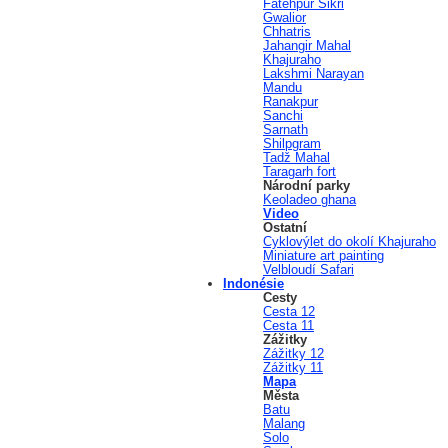
Fatehpur Sikri
Gwalior
Chhatris
Jahangir Mahal
Khajuraho
Lakshmi Narayan
Mandu
Ranakpur
Sanchi
Sarnath
Shilpgram
Tadž Mahal
Taragarh fort
Národní parky
Keoladeo ghana
Video
Ostatní
Cyklovýlet do okolí Khajuraho
Miniature art painting
Velbloudí Safari
Indonésie
Cesty
Cesta 12
Cesta 11
Zážitky
Zážitky 12
Zážitky 11
Mapa
Města
Batu
Malang
Solo