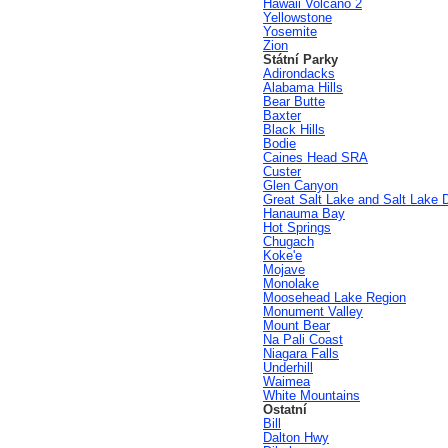
Hawaii Volcano 2
Yellowstone
Yosemite
Zion
Státní Parky
Adirondacks
Alabama Hills
Bear Butte
Baxter
Black Hills
Bodie
Caines Head SRA
Custer
Glen Canyon
Great Salt Lake and Salt Lake 
Hanauma Bay
Hot Springs
Chugach
Koke'e
Mojave
Monolake
Moosehead Lake Region
Monument Valley
Mount Bear
Na Pali Coast
Niagara Falls
Underhill
Waimea
White Mountains
Ostatní
Bill
Dalton Hwy