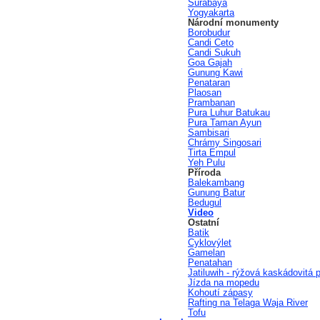
Surabaya
Yogyakarta
Národní monumenty
Borobudur
Candi Ceto
Candi Sukuh
Goa Gajah
Gunung Kawi
Penataran
Plaosan
Prambanan
Pura Luhur Batukau
Pura Taman Ayun
Sambisari
Chrámy Singosari
Tirta Empul
Yeh Pulu
Příroda
Balekambang
Gunung Batur
Bedugul
Video
Ostatní
Batik
Cyklovýlet
Gamelan
Penatahan
Jatiluwih - rýžová kaskádovitá p
Jízda na mopedu
Kohoutí zápasy
Rafting na Telaga Waja River
Tofu