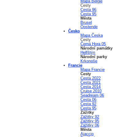
Mapa Belgie
Cesty
Cesta 96
Cesta 95
Města
Brusel
Oostende
Česko
Mapa Česka
Cesty
Černá Hora 05
Národní památky
Helfštýn
Národní parky
Krkonoše
Francie
Mapa Francie
Cesty
Cesta 2022
Cesta 2021
Cesta 2014
Cruise 2010
Seadream 06
Cesta 06
Cesta 92
Cesta 95
Zážitky
Zážitky 92
Zážitky 95
Zážitky 06
Města
Ajaccio