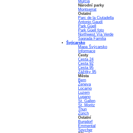
Murcia
Národní parky
Montserrat
Ostatní
Parc de la Ciutadella
Antonio Gaudí
Park Güell
Park Güell foto
Northwest Vía Verde
Sagrada Familia
Švýcarsko
Mapa Švýcarsko
Informace
Cesty
Cesta 24
Cesta 92
Cesta 95
Zážitky 95
Města
Bern
Ženeva
Locarno
Luzern
Lugano
St. Gallen
St. Moritz
Thun
Zürich
Ostatní
Burgdorf
Emmental
Spycher