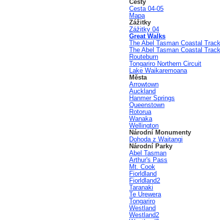
Cesty
Cesta 04-05
Mapa
Zážitky
Zážitky 04
Great Walks
The Abel Tasman Coastal Trac
The Abel Tasman Coastal Trac
Routeburn
Tongariro Northern Circuit
Lake Waikaremoana
Města
Arrowtown
Auckland
Hanmer Springs
Queenstown
Rotorua
Wanaka
Wellington
Národní Monumenty
Dohoda z Waitangi
Národní Parky
Abel Tasman
Arthur's Pass
Mt. Cook
Fiorldland
Fiorldland2
Taranaki
Te Urewera
Tongariro
Westland
Westland2