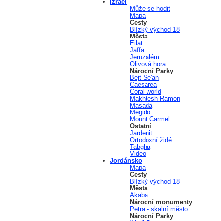
Izrael
Může se hodit
Mapa
Cesty
Blízký východ 18
Města
Eilat
Jaffa
Jeruzalém
Olivová hora
Národní Parky
Bejt Še'an
Caesarea
Coral world
Makhtesh Ramon
Masada
Megido
Mount Carmel
Ostatní
Jardenit
Ortodoxní židé
Tabgha
Video
Jordánsko
Mapa
Cesty
Blízký východ 18
Města
Akaba
Národní monumenty
Petra - skalní město
Národní Parky