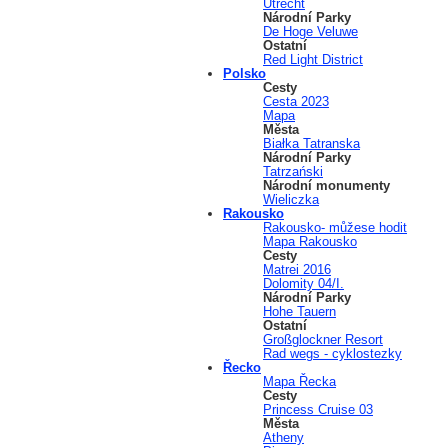
Utrecht
Národní Parky
De Hoge Veluwe
Ostatní
Red Light District
Polsko
Cesty
Cesta 2023
Mapa
Města
Białka Tatranska
Národní Parky
Tatrzański
Národní monumenty
Wieliczka
Rakousko
Rakousko- můžese hodit
Mapa Rakousko
Cesty
Matrei 2016
Dolomity 04/I.
Národní Parky
Hohe Tauern
Ostatní
Großglockner Resort
Rad wegs - cyklostezky
Řecko
Mapa Řecka
Cesty
Princess Cruise 03
Města
Atheny