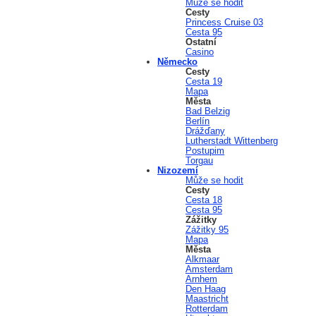
Může se hodit
Cesty
Princess Cruise 03
Cesta 95
Ostatní
Casino
Německo
Cesty
Cesta 19
Mapa
Města
Bad Belzig
Berlín
Drážďany
Lutherstadt Wittenberg
Postupim
Torgau
Nizozemí
Může se hodit
Cesty
Cesta 18
Cesta 95
Zážitky
Zážitky 95
Mapa
Města
Alkmaar
Amsterdam
Arnhem
Den Haag
Maastricht
Rotterdam