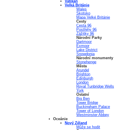
Vatikán
Velká Británie
Wales
Skotsko
Mapa Velké Británie
Cesty
Cesta 96
Postřehy 96
Zážitky 96
Národní Parky
Dartmoor
Exmoor
Lake District
Snowdonia
Národní monumenty
Stonehenge
Města
Arundel
Brighton
Edinburgh
London
Royal Tunbridge Wells
York
Ostatní
Big Ben
Tower Bridge
Buckingham Palace
Tower of London
Westminster Abbey
Oceánie
Nový Zéland
Může se hodit