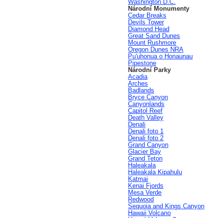
Washington D.C.
Národní Monumenty
Cedar Breaks
Devils Tower
Diamond Head
Great Sand Dunes
Mount Rushmore
Oregon Dunes NRA
Pu'uhonua o Honaunau
Pipestone
Národní Parky
Acadia
Arches
Badlands
Bryce Canyon
Canyonlands
Capitol Reef
Death Valley
Denali
Denali foto 1
Denali foto 2
Grand Canyon
Glacier Bay
Grand Teton
Haleakala
Haleakala Kipahulu
Katmai
Kenai Fjords
Mesa Verde
Redwood
Sequoia and Kings Canyon
Hawaii Volcano