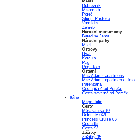
Města
Dubrovník
Makarská
Poreč
Slunj - Rastoke
Varaždin
Záhřeb
Národní monumenty
Baredine Jama
Národní parky
Mljet
Ostrovy
Hvar
Korčula
Pag
Pag - foto
Ostatní
Mac Adams apartmens
Mac Adams apartmens - foto
Parenzana
Cesta jižně od Poreče
Cesta severně od Poreče
Itálie
Mapa Itálie
Cesty
MSC Cruise 10
Dolomity 04/I.
Princess Cruise 03
Cesta 95
Cesta 93
Zážitky
Zažitky 95