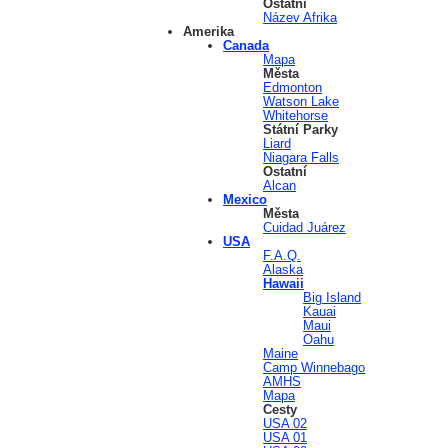
Ostatní
Název Afrika
Amerika
Canada
Mapa
Města
Edmonton
Watson Lake
Whitehorse
Státní Parky
Liard
Niagara Falls
Ostatní
Alcan
Mexico
Města
Cuidad Juárez
USA
F.A.Q.
Alaska
Hawaii
Big Island
Kauai
Maui
Oahu
Maine
Camp Winnebago
AMHS
Mapa
Cesty
USA 02
USA 01