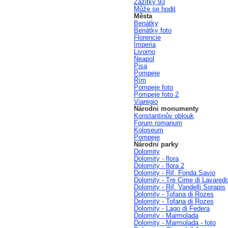
Zážitky 93
Může se hodit
Města
Benátky
Benátky foto
Florencie
Imperia
Livorno
Neapol
Pisa
Pompeje
Řím
Pompeje foto
Pompeje foto 2
Viaregio
Národni monumenty
Konstantinův oblouk
Forum romanum
Koloseum
Pompeje
Národni parky
Dolomity
Dolomity - flora
Dolomity - flora 2
Dolomity - Rif. Fonda Savio
Dolomity - Tre Cime di Lavared
Dolomity - Rif. Vandelli Sorapis
Dolomity - Tofana di Rozes
Dolomity - Tofana di Rozes
Dolomity - Lago di Federa
Dolomity - Marmolada
Dolomity - Marmolada - foto