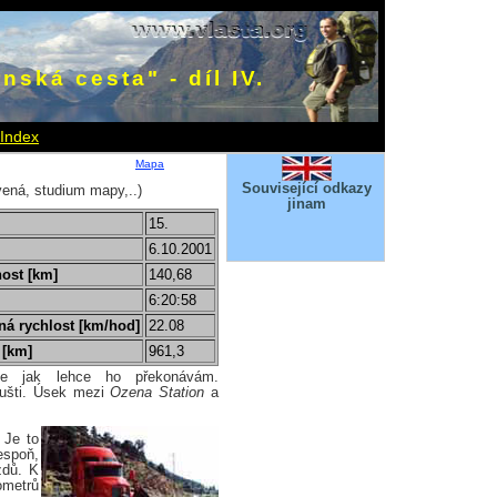
nská cesta" - díl IV.
Index
Mapa
Související odkazy
vená, studium mapy,..)
jinam
15.
6.10.2001
ost [km]
140,68
6:20:58
á rychlost [km/hod]
22.08
 [km]
961,3
mne jak lehce ho překonávám.
oušti. Úsek mezi
Ozena Station
a
 Je to
espoň,
zdů. K
ometrů