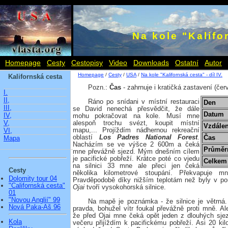
Na kole "Kalifor
Homepage
Cesty
Cestopisy
Video
Downloads
Ostatní
Autor
Homepage
/
Cesty
/
USA
/
Na kole "Kalifornská cesta" - díl IV.
Kalifornská cesta
Pozn.:
Čas
- zahrnuje i kratičká zastavení (čer
I.
II,
Ráno po snídani v místní restauraci
Den
III,
se David nenechá přesvědčit, že dále
Datum
IV,
mohu pokračovat na kole. Musí mne
V,
alespoň trochu svézt, koupit místní
Vzdálen
mapu,... Projíždím nádhernou rekreační
VI,
oblastí
Los Padres National Forest
.
Čas
Mapa
Nacházím se ve výšce 2 600m a čeká
Průměrn
mne převážně sjezd. Mým dnešním cílem
je pacifické pobřeží. Krátce poté co vjedu
Celkem
na silnici 33 mne ale přeci jen čeká
Cesty
několika kilometrové stoupání. Překvapuje 
Dolomity tour 04
Pravděpodobě díky nižším teplotám než byly v p
"Californská cesta"
Ojai
tvoří vysokohorská silnice.
01
"Novou Anglií" 99
Na mapě je poznámka - že silnice je větrná.
Nová Paka-Aš 96
pravda, bohužel vítr foukal převážně proti mně. Al
že před Ojai mne čeká opět jeden z dlouhých sje
Kola
večeru přijíždím k pacifickému pobřeží. Asi 20 kil