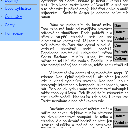
Doplňky
východně od
Santa Barbara
je několik kempů př
pláži. Je víkend, takže kemp v "Seacliff" je plně ob
Úvod Cyklistika
a to přestože je pěkně drahý. Naštěstí dívka s and
příjmením -
Stefanie Angel
je ochotna sdílet mí
Úvod USA
mnou.
Cesty
Ráno se probouzím do husté mlhy.
Den
Tato mlha mě bude od nynějška provázet
Datum
střídavě se sluníčkem. Podél pobřeží je o
Homepage
několik stupňů chladněji než jen pár
Vzdálen
kilometrů ve vnitrozemí. Já jsem si ale pro
svůj návrat do
Palo Alto
vybral silnici #1
Čas
vedoucí převážně podél pobřeží.
Průměrn
Dopoledne navštěvuji universitní město
Santa Barbara
. Musím uznat, že toto
Celkem
město se mi líbí. Ale voda v Pacifiku je v
této zeměpisné výšce studená, takže se tu téměř n
V informačním centru si vyzvedávám mapu
"
zdarma. Není úplně nejpřesnější, ale přece jen dobř
kde je vjezd cyklistům povolen. Kde není, jsou po
poskytuje informace o kempech, bikeshopech, strav
mít. Po více jak týdnu mám možnost také nakoupit l
takže toho využívám. Pak již odjíždím západním 
chci uvařit večeři. Nacházím zde však i kemp kter
Takže neváhám a noc přečkávám zde.
Dnešním dnem poprvé měním směr a
Den
mířím na sever. Nejdříve musím překonat
Datum
asi dvoukilometrové stoupání. Je mlha a
chladno. Ale po desáté hodině se přeci jen
Vzdálen
ukazuje sluníčko a začíná se oteplovat.