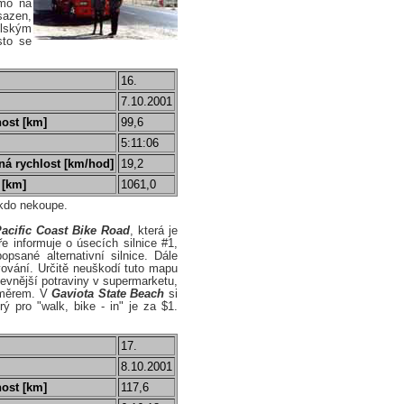
ímo na
sazen,
ělským
sto se
16.
7.10.2001
ost [km]
99,6
5:11:06
á rychlost [km/hod]
19,2
 [km]
1061,0
ikdo nekoupe.
Pacific Coast Bike Road
, která je
e informuje o úsecích silnice #1,
psané alternativní silnice. Dále
ování. Určitě neuškodí tuto mapu
evnější potraviny v supermarketu,
směrem. V
Gaviota State Beach
si
ý pro "walk, bike - in" je za $1.
17.
8.10.2001
ost [km]
117,6