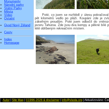
Monumenty
Národní parky
Státní Parky
Města
Poté, co jsem se rozhlédl z útesu pokračoval
Video
pět kilometrů vedlo po pláži. Koupání zde je zv
Ostatní
zákeřným proudům. Poté jsem odbočil do vnitroz
jezeru Tahuroa. Zde jsou dva kempy a pěkné bílé plá
Úvod Nový Zéland
létě oblíbeným rekreačním místem.
Cesty
Index
Homepage
Autor
|
Site Map
|
©1996-2026 & disclaimer
|
info@vlasta.org
| Aktualizováno: Č