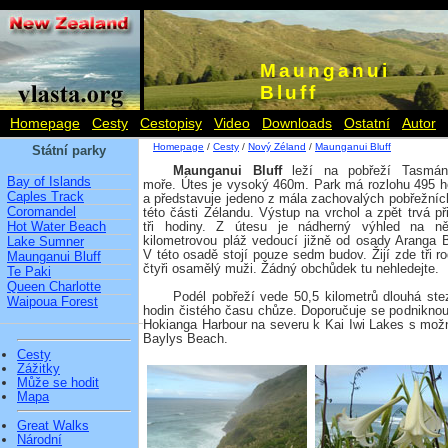
Maunganui
Bluff
Homepage
Cesty
Cestopisy
Video
Downloads
Ostatní
Autor
Homepage
/
Cesty
/
Nový Zéland
/
Maunganui Bluff
Státní parky
Maunganui Bluff
leží na pobřeží Tasmán
Bay of Islands
moře. Útes je vysoký 460m. Park má rozlohu 495 h
Caples Track
a představuje jedeno z mála zachovalých pobřežníc
Coromandel
této části Zélandu. Výstup na vrchol a zpět trvá při
Hot Water Beach
tři hodiny. Z útesu je nádherný výhled na ně
kilometrovou pláž vedoucí jižně od osady Aranga 
Lake Sumner
V této osadě stojí pouze sedm budov. Žijí zde tři ro
Maunganui Bluff
čtyři osamělý muži. Žádný obchůdek tu nehledejte.
Te Paki
Queen Charlotte
Podél pobřeží vede 50,5 kilometrů dlouhá stezk
Waipoua Forest
hodin čistého času chůze. Doporučuje se podniknou
Hokianga Harbour na severu k Kai Iwi Lakes s možn
Baylys Beach.
Cesty
Zážitky
Může se hodit
Mapa
Great Walks
Národní