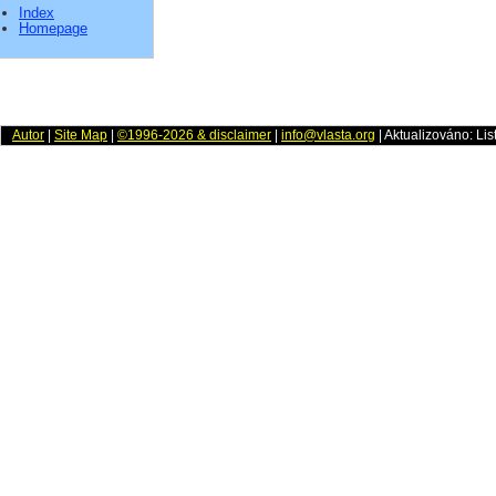
Index
Homepage
Autor
|
Site Map
|
©1996-2026 & disclaimer
|
info@vlasta.org
| Aktualizováno: Li