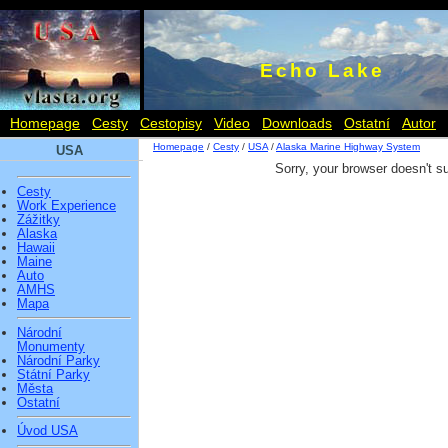
Echo Lake
Homepage
Cesty
Cestopisy
Video
Downloads
Ostatní
Autor
Homepage
/
Cesty
/
USA
/
Alaska Marine Highway System
USA
Sorry, your browser doesn't s
Cesty
Work Experience
Zážitky
Alaska
Hawaii
Maine
Auto
AMHS
Mapa
Národní
Monumenty
Národní Parky
Státní Parky
Města
Ostatní
Úvod USA