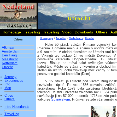
Utrecht
Homepage
Travelling
Travelling
Video
Downloads
Others
Aut
Homepage
/
Traveling
/
Nederlands
/
Utrecht
Cities
Roku 50 př.n.l. založili Římané vojenský k
Alkmaar
Rhenum. Poměrně málo je známo o období mezi 
Amsterdam
a 9. stoletím. V období franském se Utrecht stal b
Den Haag
z Vikingů ale biskup žil ve městě Deventer. V 
Maastricht
postavena katedrála Doppelkathedral. 12. stolet
rozvoj. Biskup se stává také světským vůdcem.
Rotterdam
katedrály. Město se stává církevním a obchodním
Utrecht
století na určitou dobu získávají moc cechy. V tom
postavena gotická katedrála (Dom).
Journey
Experiences
V 15. století je Utrecht pod vlivem Burgunds
Info
nezávislost úplně. Po roce 1566 pozvolna začíná 
Map
arcibiskupa. Roku 1579 byla založena Utrehtsk
toleranci. Místní universita založená roku 1634 přin
Cities
navštěvuje ji na 57 000 studentů. 1713 se zde pod
Others
válku se
Španělskem
. Průmysl se zde významněji o
Intro Nederlands
Travelling