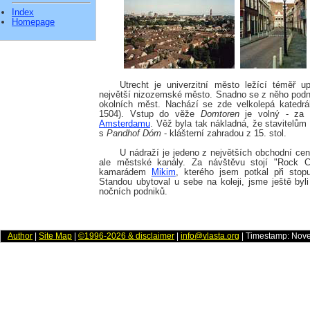
Index
Homepage
Utrecht je univerzitní město ležící téměř u
největší nizozemské město. Snadno se z něho podni
okolních měst. Nachází se zde velkolepá katedrál
1504). Vstup do věže
Domtoren
je volný - za 
Amsterdamu
. Věž byla tak nákladná, že stavitelům
s
Pandhof Dóm
- klášterní zahradou z 15. stol.
U nádraží je jedeno z největších obchodní ce
ale městské kanály. Za návštěvu stojí "Rock C
kamarádem
Mikim
, kterého jsem potkal při sto
Standou ubytoval u sebe na koleji, jsme ještě byl
nočních podniků.
Author
|
Site Map
|
©1996-2026 & disclaimer
|
info@vlasta.org
| Timestamp: Nov