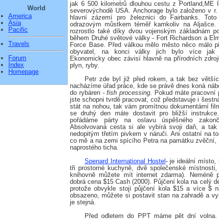
jak 6 500 kilometrů dlouhou cestu z Portland,ME 
World
severovýchodě USA. Anchorage bylo založeno v r.
America
hlavní zázemí pro železnici do Fairbanks. Toto
Asia
odrazovým můstkem téměř kamkoliv na Aljašce.
Pacific
rozrostlo také díky dvou vojenským základnám p
během Druhé světové války - Fort Richardson a Elm
Travels
Force Base. Před válkou mělo město něco málo př
obyvatel, na konci války jich bylo více jak 
Forum
Ekonomicky obec závisí hlavně na přírodních zdrojí
Index
plyn, ryby.
Homepage
Petr zde byl již před rokem, a tak bez větší
nacházíme úřad práce, kde se právě dnes koná nábo
do rybáren -
fish processing
. Pokud máte pracovní 
jste schopni tvrdě pracovat, což představuje i šest
stát na nohou, tak vám promítnou dokumentární fil
se druhý den máte dostavit pro bližší instrukc
pořádáme párty na oslavu úspěšného zakonč
Absolvovaná cesta si ale vybírá svoji daň, a t
nedopitým třetím pivkem v náruči. Ani ostatní na t
co mě a na zemi spícího Petra na památku zvěční, 
naprostého ticha.
Spenard International Hostel
- je ideální místo
tři prostorné kuchyně, dvě společenské místnosti, 
knihovně můžete mít internet zdarma). Neméně p
dobrá cena $15 Cash (2000). Půjčení kola na celý den
protože obvykle stojí půjčení kola $15 a více $ 
obsazeno, můžete si postavit stan na zahradě a v
je stejná.
Před odletem do PPT máme pět dní volna.