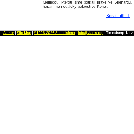
Melindou, kterou jsme potkali právě ve Spenardu, 
horami na nedaleký poloostrov Kenai.
Kenai - díl III.
Author
|
Site Map
|
©1996-2026 & disclaimer
|
info@vlasta.org
| Timestamp: Nov