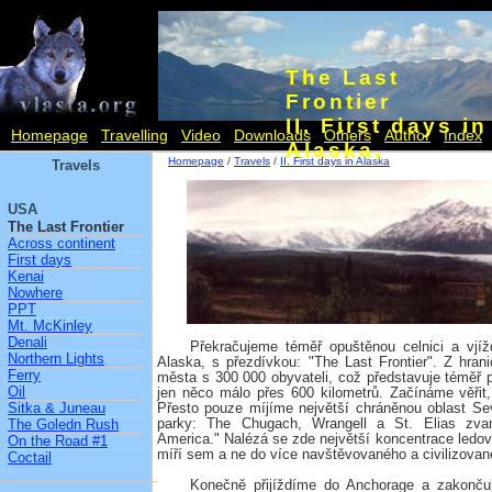
The Last
Frontier
II. First days in
Homepage
Travelling
Video
Downloads
Others
Author
Index
Alaska,
Homepage
/
Travels
/
II. First days in Alaska
Travels
USA
The Last Frontier
Across continent
First days
Kenai
Nowhere
PPT
Mt. McKinley
Denali
Překračujeme téměř opuštěnou celnici a vj
Northern Lights
Alaska, s přezdívkou: "The Last Frontier". Z hran
Ferry
města s 300 000 obyvateli, což představuje téměř po
Oil
jen něco málo přes 600 kilometrů. Začínáme věři
Sitka & Juneau
Přesto pouze míjíme největší chráněnou oblast Se
parky: The Chugach, Wrangell a St. Elias zva
The Goledn Rush
America." Nalézá se zde největší koncentrace ledo
On the Road #1
míří sem a ne do více navštěvovaného a civilizovan
Coctail
Konečně přijíždíme do Anchorage a zakonču